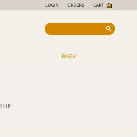
LOGIN
ORDERS
CART
|
|
BABY
정리함