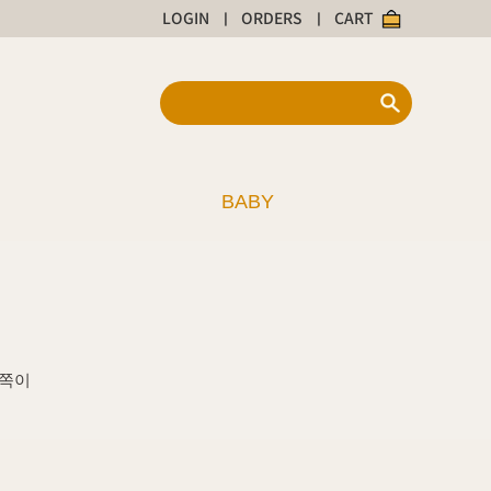
LOGIN
ORDERS
CART
|
|
BABY
쪽이